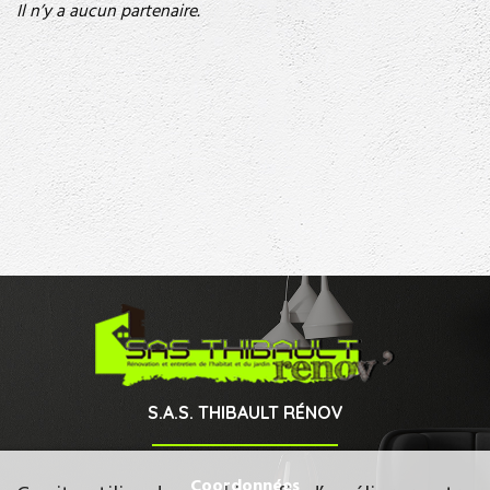
Il n’y a aucun partenaire.
S.A.S. THIBAULT RÉNOV
Coordonnées